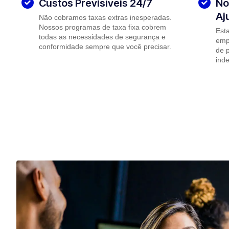
Custos Previsíveis 24/7
No
Aj
Não cobramos taxas extras inesperadas.
Nossos programas de taxa fixa cobrem
Est
todas as necessidades de segurança e
emp
conformidade sempre que você precisar.
de p
ind