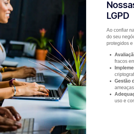
Nossas
LGPD
Ao confiar n
do seu negóc
protegidos e
Avaliaçã
fracos e
Impleme
criptogra
Gestão d
ameaças 
Adequa
uso e co