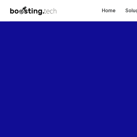
Home
Solu