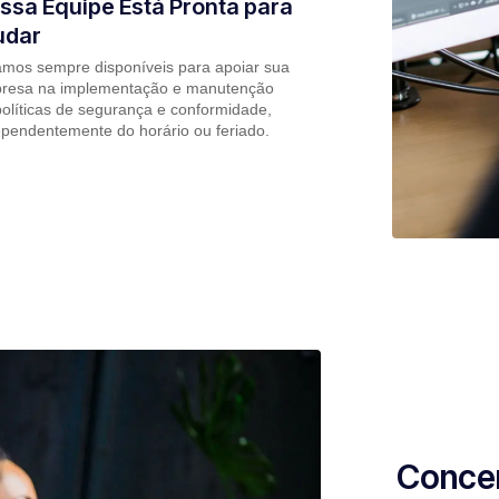
ssa Equipe Está Pronta para
udar
amos sempre disponíveis para apoiar sua
resa na implementação e manutenção
olíticas de segurança e conformidade,
ependentemente do horário ou feriado.
Concen